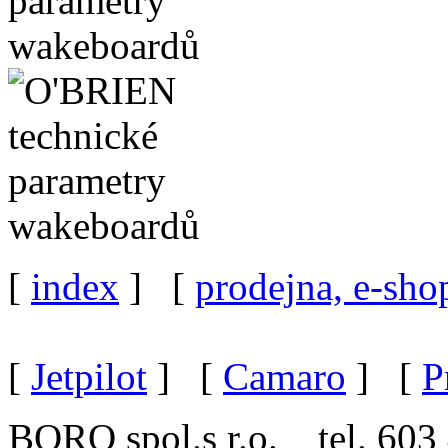
[
index
] [
prodejna, e-sho
[
Jetpilot
] [
Camaro
] [
P
BORO spol.s r.o. tel. 603 